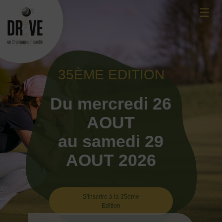
Skip
☰
to
content
35ÈME EDITION
Du mercredi 26
AOUT
au samedi 29
AOUT 2026
S'inscrire à la 35ème
Edition