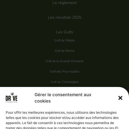
Le règlement
Les résultats 2025
Les Golfs
Golf de l’Ailette
Golf de Reims
Golf de la Grande Romanie
Golf des Poursaudes
Golf de Champagne
Golf du Val Secret
Gérer le consentement aux
cookies
Nos Sponsors
Pour offrir les meilleures expériences, nous utilisons des technologies
telles que les cookies pour stocker et/ou accéder aux informations des
appareils. Le fait de consentir à ces technologies nous permettra de
Vie pratique
traiter des données telles que le comportement de navigation ou les ID