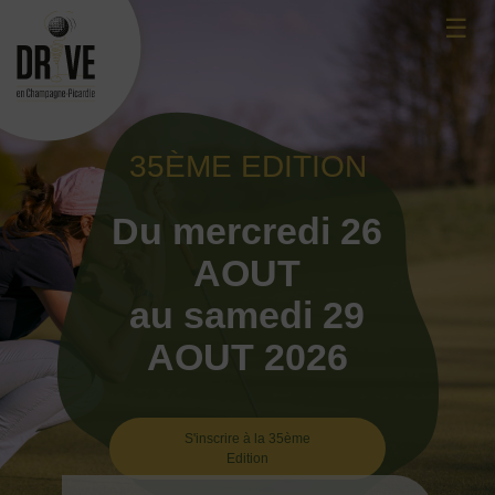
Skip
☰
to
content
35ÈME EDITION
Du mercredi 26
AOUT
au samedi 29
AOUT 2026
S'inscrire à la 35ème
Edition