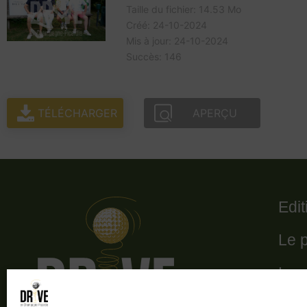
Taille du fichier: 14.53 Mo
Créé: 24-10-2024
Mis à jour: 24-10-2024
Succès: 146
TÉLÉCHARGER
APERÇU
Edi
Le 
Le 
Les