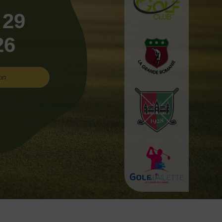
 29
26
on