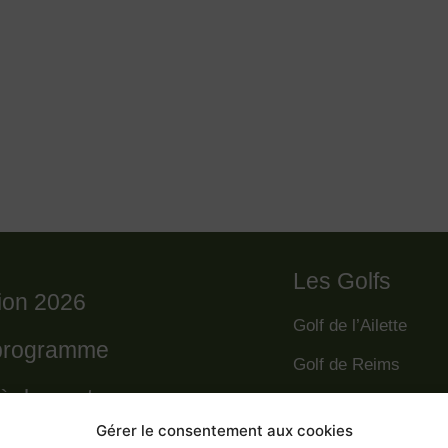
Les Golfs
tion 2026
Golf de l’Ailette
programme
Golf de Reims
règlement
Golf de la Grande R
Gérer le consentement aux cookies
Golf des Poursaude
 départs 2026