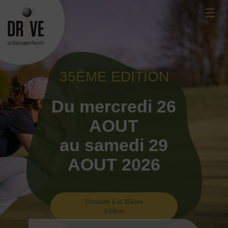
Skip
☰
to
content
35ÈME EDITION
Du mercredi 26
AOUT
au samedi 29
AOUT 2026
S'inscrire à la 35ème
Edition