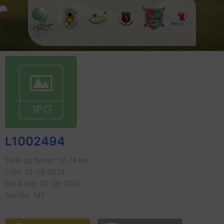
L1002494
Taille du fichier: 16.78 Mo
Créé: 25-09-2024
Mis à jour: 25-09-2024
Succès: 141