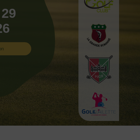
 29
26
on