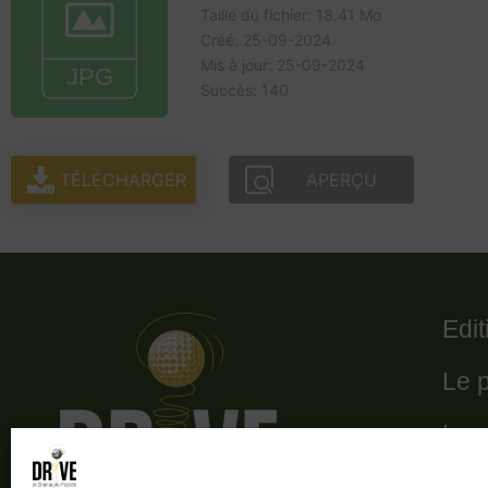
Taille du fichier: 18.41 Mo
Créé: 25-09-2024
Mis à jour: 25-09-2024
Succès: 140
TÉLÉCHARGER
APERÇU
Edi
Le 
Le 
Les