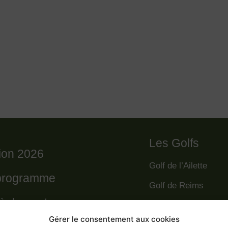
Les Golfs
tion 2026
Golf de l’Ailette
programme
Golf de Reims
règlement
Golf de la Grande R
Gérer le consentement aux cookies
Golf des Poursaude
 départs 2026