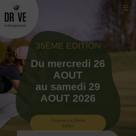
Skip
☰
to
content
35ÈME EDITION
Du mercredi 26
AOUT
au samedi 29
AOUT 2026
S'inscrire à la 35ème
Edition