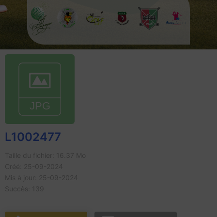
L1002477
Taille du fichier: 16.37 Mo
Créé: 25-09-2024
Mis à jour: 25-09-2024
Succès: 139