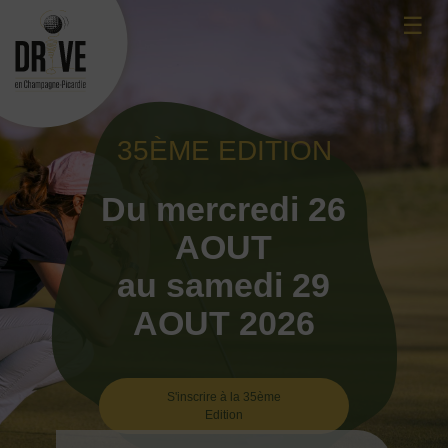
Skip
☰
to
content
35ÈME EDITION
Du mercredi 26
AOUT
au samedi 29
AOUT 2026
S'inscrire à la 35ème
Edition