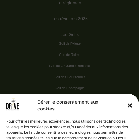
Le règlement
Les résultats 2025
Les Golfs
Golf de l’Ailette
Golf de Reims
Golf de la Grande Romanie
Golf des Poursaudes
Golf de Champagne
Golf du Val Secret
Gérer le consentement aux
cookies
Nos Sponsors
Pour offrir les meilleures expériences, nous utilisons des technologies
telles que les cookies pour stocker et/ou accéder aux informations des
appareils. Le fait de consentir à ces technologies nous permettra de
Vie pratique
traiter des données telles que le comportement de navigation ou les ID