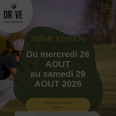
Skip
☰
to
content
35ÈME EDITION
Du mercredi 26
AOUT
au samedi 29
AOUT 2026
S'inscrire à la 35ème
Edition