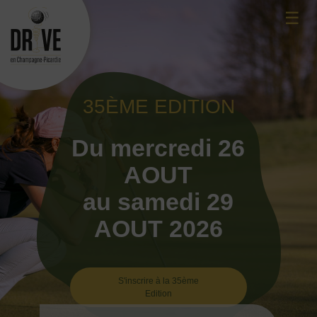
Skip
☰
to
content
35ÈME EDITION
Du mercredi 26
AOUT
au samedi 29
AOUT 2026
S'inscrire à la 35ème
Edition