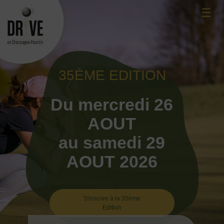
Skip
☰
to
content
35ÈME EDITION
Du mercredi 26
AOUT
au samedi 29
AOUT 2026
S'inscrire à la 35ème
Edition