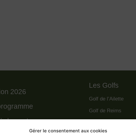
Les Golfs
tion 2026
Golf de l’Ailette
programme
Golf de Reims
règlement
Golf de la Grande R
Gérer le consentement aux cookies
Golf des Poursaude
 départs 2026