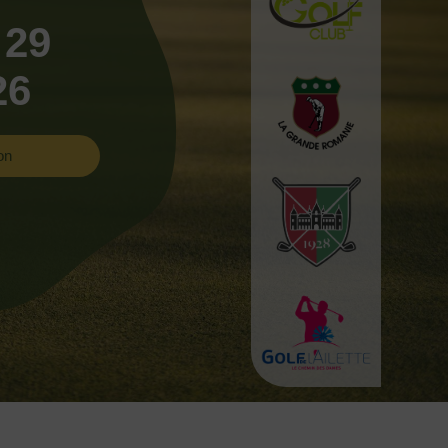
 29
26
on