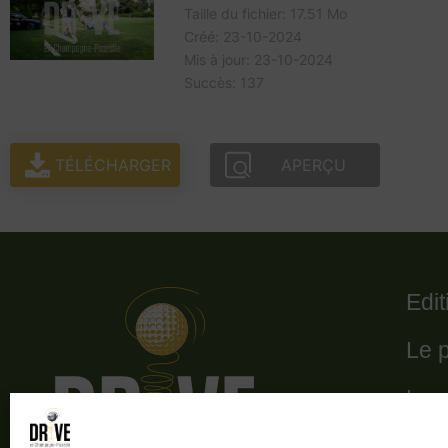
Taille du fichier: 17.51 Mo
Créé: 23-10-2024
Mis à jour: 23-10-2024
Succès: 137
TÉLÉCHARGER
APERÇU
Edi
Le 
Le 
Les