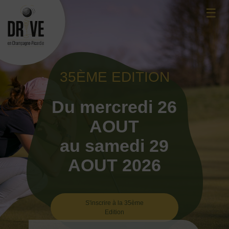
Skip
☰
to
content
35ÈME EDITION
Du mercredi 26
AOUT
au samedi 29
AOUT 2026
S'inscrire à la 35ème
Edition