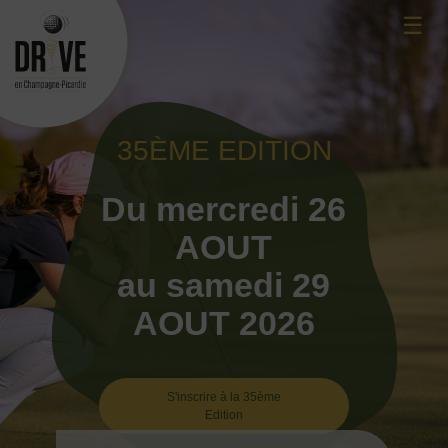
Skip
☰
to
content
35ÈME EDITION
Du mercredi 26
AOUT
au samedi 29
AOUT 2026
S'inscrire à la 35ème
Edition