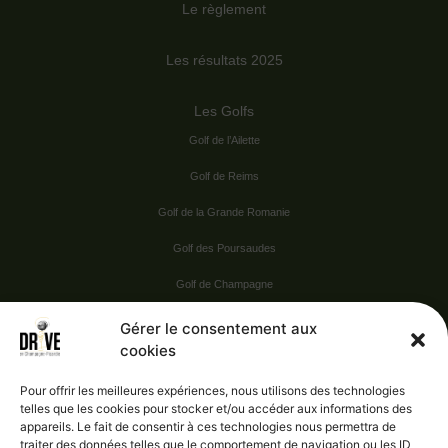
Le règlement
Les résultats 2025
Les Golfs
Golf de l’Ailette
Golf de Reims
Golf de la Grande Romanie
Golf des Poursaudes
Golf de Champagne
Golf du Val Secret
Gérer le consentement aux
cookies
Nos Sponsors
Pour offrir les meilleures expériences, nous utilisons des technologies
telles que les cookies pour stocker et/ou accéder aux informations des
appareils. Le fait de consentir à ces technologies nous permettra de
Vie pratique
traiter des données telles que le comportement de navigation ou les ID