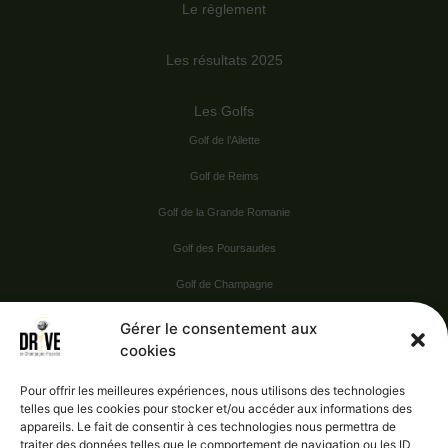
Le règlement
Les résultats 2025
Les Golfs
Golf de l’Ailette
Golf de Reims
Golf de la Grande Romanie
Golf des Poursaudes
Golf de Champagne
Golf du Val Secret
Gérer le consentement aux
cookies
Nos Sponsors
Pour offrir les meilleures expériences, nous utilisons des technologies
telles que les cookies pour stocker et/ou accéder aux informations des
appareils. Le fait de consentir à ces technologies nous permettra de
Vie pratique
traiter des données telles que le comportement de navigation ou les ID