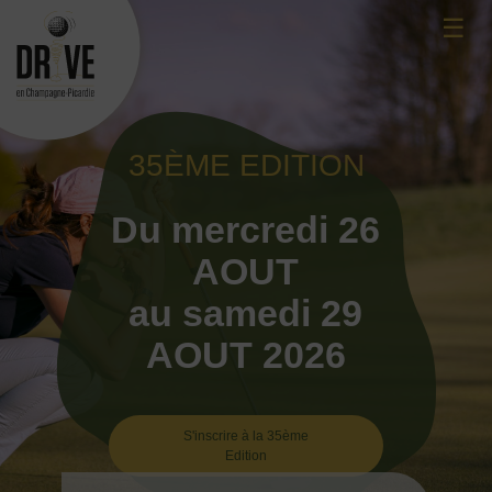
Skip
☰
to
content
35ÈME EDITION
Du mercredi 26
AOUT
au samedi 29
AOUT 2026
S'inscrire à la 35ème
Edition