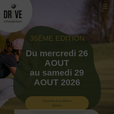
Skip
☰
to
content
35ÈME EDITION
Du mercredi 26
AOUT
au samedi 29
AOUT 2026
S'inscrire à la 35ème
Edition