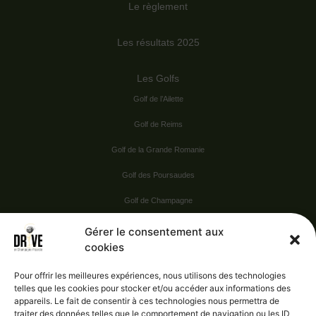
Le règlement
Les résultats 2025
Les Golfs
Golf de l’Ailette
Golf de Reims
Golf de la Grande Romanie
Golf des Poursaudes
Golf de Champagne
Golf du Val Secret
Gérer le consentement aux
cookies
Nos Sponsors
Pour offrir les meilleures expériences, nous utilisons des technologies
telles que les cookies pour stocker et/ou accéder aux informations des
appareils. Le fait de consentir à ces technologies nous permettra de
Vie pratique
traiter des données telles que le comportement de navigation ou les ID