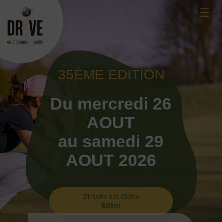
Skip
☰
to
content
35ÈME EDITION
Du mercredi 26
AOUT
au samedi 29
AOUT 2026
S'inscrire à la 35ème
Edition