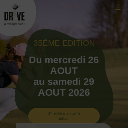
Skip
☰
to
content
35ÈME EDITION
Du mercredi 26
AOUT
au samedi 29
AOUT 2026
S'inscrire à la 35ème
Edition