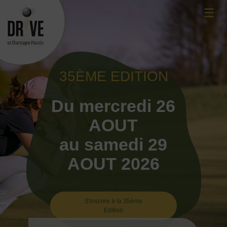
Skip
☰
to
content
35ÈME EDITION
Du mercredi 26
AOUT
au samedi 29
AOUT 2026
S'inscrire à la 35ème
Edition