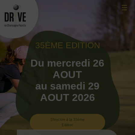
Skip
☰
to
content
35ÈME EDITION
Du mercredi 26
AOUT
au samedi 29
AOUT 2026
S'inscrire à la 35ème
Edition