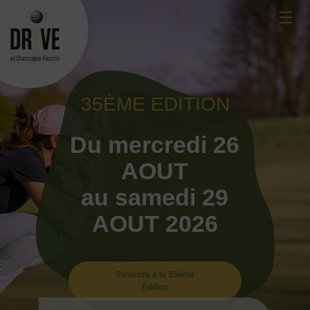
Skip
☰
to
content
35ÈME EDITION
Du mercredi 26
AOUT
au samedi 29
AOUT 2026
S'inscrire à la 35ème
Edition