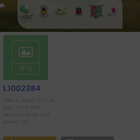
L1002384
Taille du fichier: 13.57 Mo
Créé: 25-09-2024
Mis à jour: 25-09-2024
Succès: 134