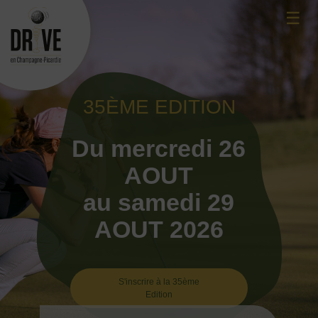
Skip
☰
to
content
35ÈME EDITION
Du mercredi 26
AOUT
au samedi 29
AOUT 2026
S'inscrire à la 35ème
Edition