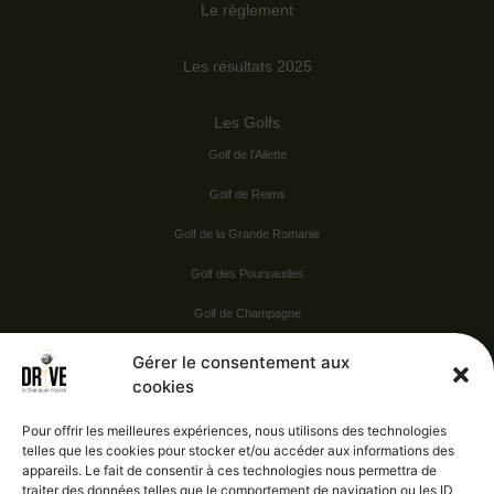
Le règlement
Les résultats 2025
Les Golfs
Golf de l’Ailette
Golf de Reims
Golf de la Grande Romanie
Golf des Poursaudes
Golf de Champagne
Golf du Val Secret
Gérer le consentement aux
cookies
Nos Sponsors
Pour offrir les meilleures expériences, nous utilisons des technologies
telles que les cookies pour stocker et/ou accéder aux informations des
appareils. Le fait de consentir à ces technologies nous permettra de
Vie pratique
traiter des données telles que le comportement de navigation ou les ID