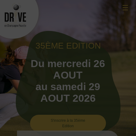
Skip
☰
to
content
35ÈME EDITION
Du mercredi 26
AOUT
au samedi 29
AOUT 2026
S'inscrire à la 35ème
Edition