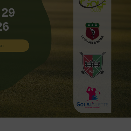
 29
26
on