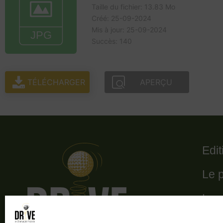
Taille du fichier: 13.83 Mo
Créé: 25-09-2024
Mis à jour: 25-09-2024
Succès: 140
TÉLÉCHARGER
APERÇU
Edi
Le 
Le 
Les