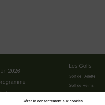
Les Golfs
tion 2026
Golf de l’Ailette
programme
Golf de Reims
règlement
Golf de la Grande R
Gérer le consentement aux cookies
Golf des Poursaude
 départs 2026