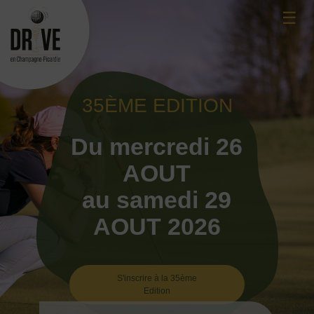
Skip
☰
to
content
35ÈME EDITION
Du mercredi 26
AOUT
au samedi 29
AOUT 2026
S'inscrire à la 35ème
Edition