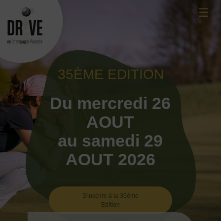
Skip
☰
to
content
35ÈME EDITION
Du mercredi 26
AOUT
au samedi 29
AOUT 2026
S'inscrire à la 35ème
Edition