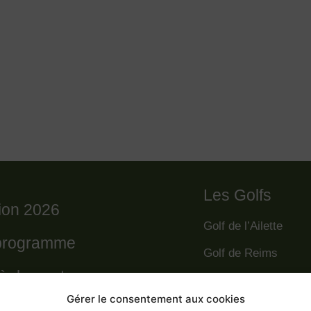
Les Golfs
tion 2026
Golf de l’Ailette
programme
Golf de Reims
règlement
Golf de la Grande R
Gérer le consentement aux cookies
Golf des Poursaude
 départs 2026