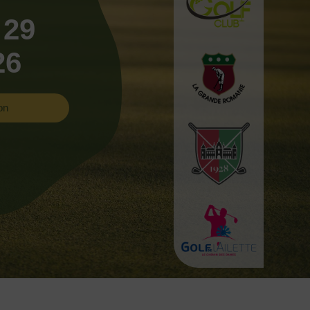
 29
26
on