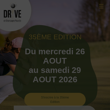
Skip
☰
to
content
35ÈME EDITION
Du mercredi 26
AOUT
au samedi 29
AOUT 2026
S'inscrire à la 35ème
Edition