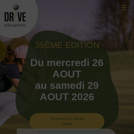
Skip
☰
to
content
35ÈME EDITION
Du mercredi 26
AOUT
au samedi 29
AOUT 2026
S'inscrire à la 35ème
Edition