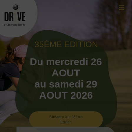
Skip
☰
to
content
35ÈME EDITION
Du mercredi 26
AOUT
au samedi 29
AOUT 2026
S'inscrire à la 35ème
Edition