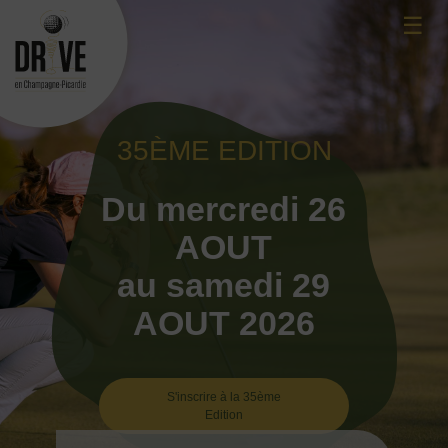
Skip
☰
to
content
35ÈME EDITION
Du mercredi 26
AOUT
au samedi 29
AOUT 2026
S'inscrire à la 35ème
Edition