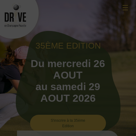
Skip
☰
to
content
35ÈME EDITION
Du mercredi 26
AOUT
au samedi 29
AOUT 2026
S'inscrire à la 35ème
Edition