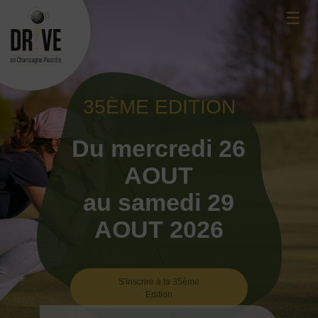
Skip
☰
to
content
35ÈME EDITION
Du mercredi 26
AOUT
au samedi 29
AOUT 2026
S'inscrire à la 35ème
Edition