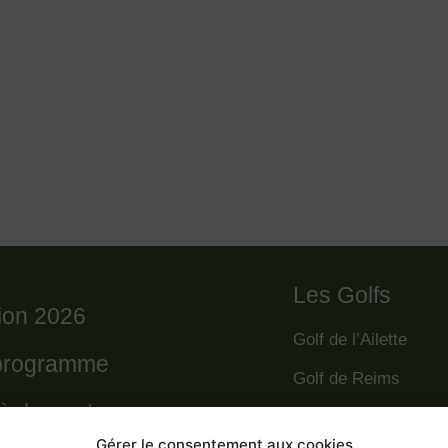
Les Golfs
tion 2026
Golf de l’Ailette
programme
Golf de Reims
règlement
Golf de la Grande R
Gérer le consentement aux cookies