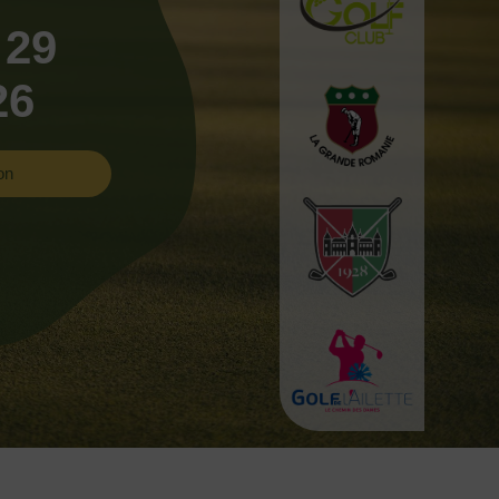
 29
26
on