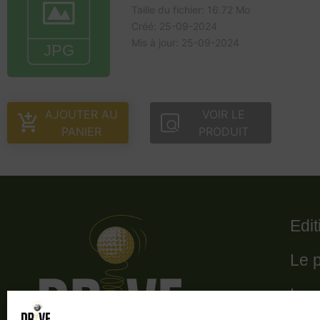
Taille du fichier: 16.72 Mo
Créé: 25-09-2024
Mis à jour: 25-09-2024
AJOUTER AU
VOIR LE
PANIER
PRODUIT
Edi
Le 
Le 