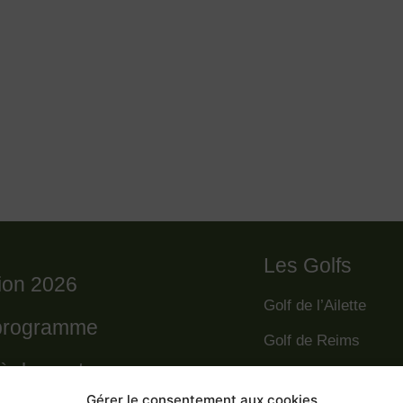
Les Golfs
tion 2026
Golf de l’Ailette
programme
Golf de Reims
règlement
Golf de la Grande R
Gérer le consentement aux cookies