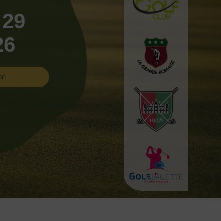
 29
26
on