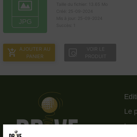
Taille du fichier: 13.65 Mo
Créé: 25-09-2024
Mis à jour: 25-09-2024
Succès: 1
AJOUTER AU
VOIR LE
PANIER
PRODUIT
Edi
Le 
Le 