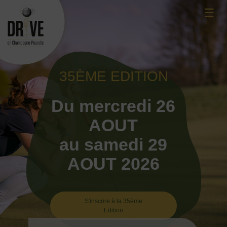
Skip
☰
to
content
35ÈME EDITION
Du mercredi 26
AOUT
au samedi 29
AOUT 2026
S'inscrire à la 35ème
Edition