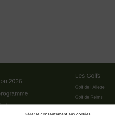
Les Golfs
tion 2026
Golf de l’Ailette
programme
Golf de Reims
règlement
Golf de la Grande R
Gérer le consentement aux cookies