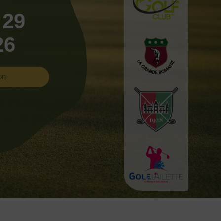
 29
26
on