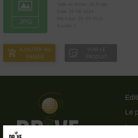
Taille du fichier: 20.11 Mo
Créé: 25-09-2024
Mis à jour: 25-09-2024
Succès: 1
AJOUTER AU
VOIR LE
PANIER
PRODUIT
Edi
Le 
Le 