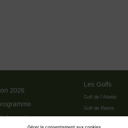
Les Golfs
tion 2026
Golf de l’Ailette
programme
Golf de Reims
règlement
Golf de la Grande R
Gérer le consentement aux cookies