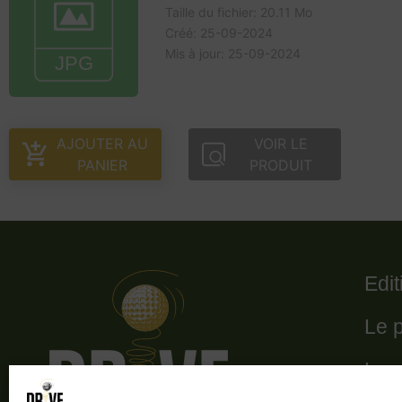
Taille du fichier: 20.11 Mo
Créé: 25-09-2024
Mis à jour: 25-09-2024
AJOUTER AU
VOIR LE
PANIER
PRODUIT
Edi
Le 
Le 