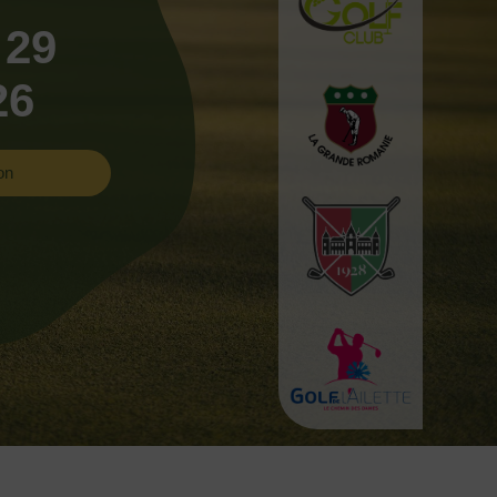
 29
26
on