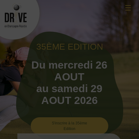
Skip
☰
to
content
35ÈME EDITION
Du mercredi 26
AOUT
au samedi 29
AOUT 2026
S'inscrire à la 35ème
Edition