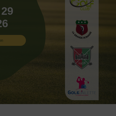
 29
26
on