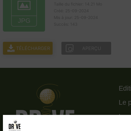
Taille du fichier: 14.21 Mo
Créé: 25-09-2024
Mis à jour: 25-09-2024
Succès: 143
TÉLÉCHARGER
APERÇU
Edi
Le 
Le 
Les