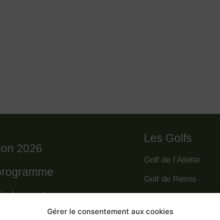
Les Golfs
tion 2026
Golf de l’Ailette
programme
Golf de Reims
règlement
Golf de la Grande R
Gérer le consentement aux cookies
Golf des Poursaude
 départs 2026