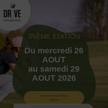
Skip
☰
to
content
35ÈME EDITION
Du mercredi 26
AOUT
au samedi 29
AOUT 2026
S'inscrire à la 35ème
Edition