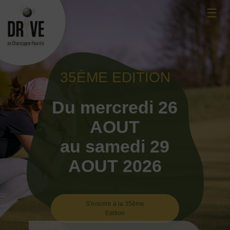
Skip
☰
to
content
35ÈME EDITION
Du mercredi 26
AOUT
au samedi 29
AOUT 2026
S'inscrire à la 35ème
Edition