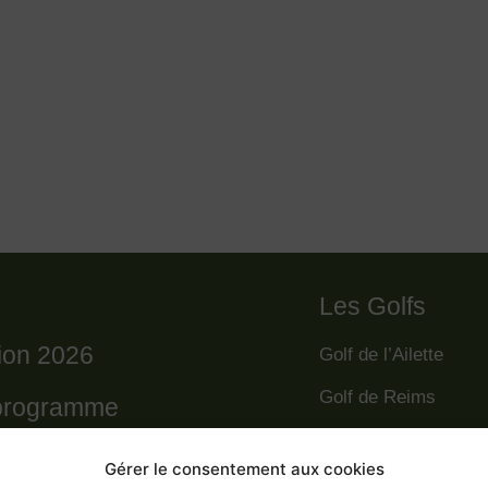
Les Golfs
tion 2026
Golf de l’Ailette
Golf de Reims
programme
Golf de la Grande R
règlement
Gérer le consentement aux cookies
Golf des Poursaude