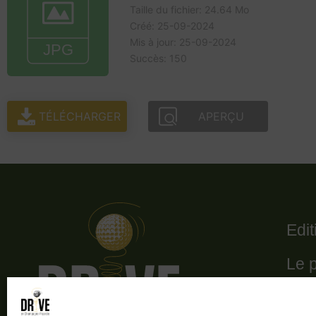
Taille du fichier: 24.64 Mo
Créé: 25-09-2024
Mis à jour: 25-09-2024
Succès: 150
TÉLÉCHARGER
APERÇU
Edi
Le 
Le 