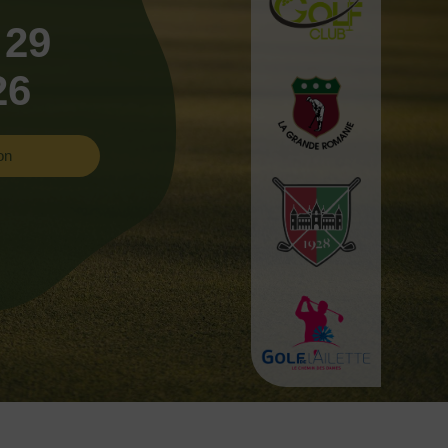
 29
26
on