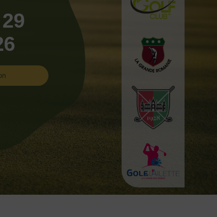
 29
26
on