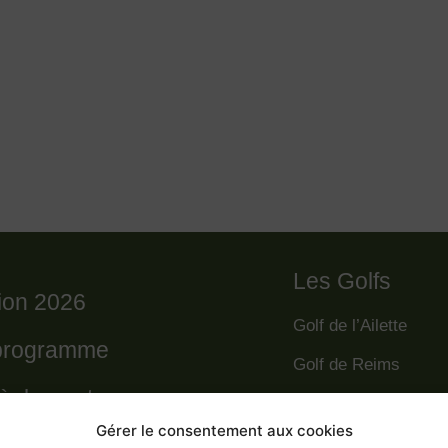
Les Golfs
tion 2026
Golf de l’Ailette
programme
Golf de Reims
règlement
Golf de la Grande R
Gérer le consentement aux cookies
Golf des Poursaude
 départs 2026