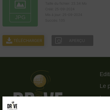
Taille du fichier: 23.34 Mo
Créé: 25-09-2024
Mis à jour: 25-09-2024
Succès: 135
TÉLÉCHARGER
APERÇU
Edi
Le 
Le 
Les