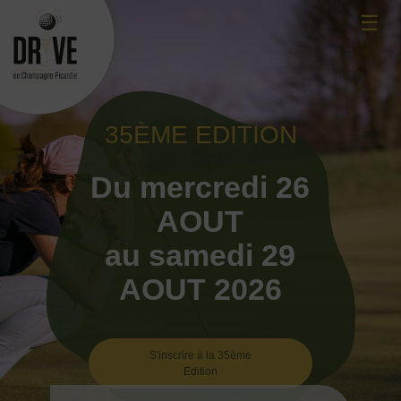
Skip
☰
to
content
35ÈME EDITION
Du mercredi 26
AOUT
au samedi 29
AOUT 2026
S'inscrire à la 35ème
Edition