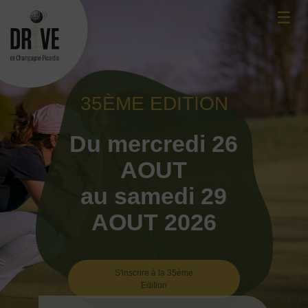
Skip
☰
to
content
35ÈME EDITION
Du mercredi 26
AOUT
au samedi 29
AOUT 2026
S'inscrire à la 35ème
Edition