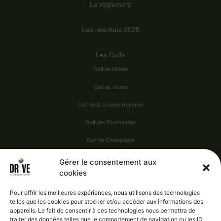
Le règlement
Les résultats 2025
Les Golfs
Golf de l’Ailette
Golf de Reims
Golf de la Grande Romanie
Golf des Poursaudes
Golf de Champagne
Golf du Val Secret
Gérer le consentement aux
cookies
Nos Sponsors
Pour offrir les meilleures expériences, nous utilisons des technologies
telles que les cookies pour stocker et/ou accéder aux informations des
appareils. Le fait de consentir à ces technologies nous permettra de
Vie pratique
traiter des données telles que le comportement de navigation ou les ID