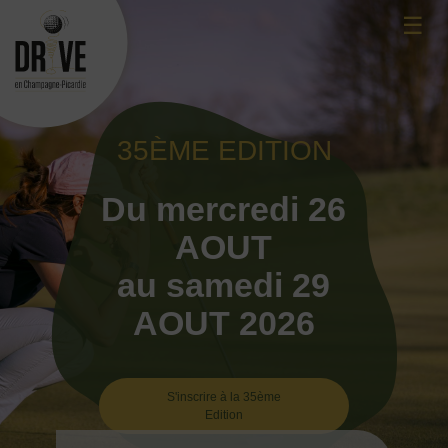
Skip
☰
to
content
35ÈME EDITION
Du mercredi 26
AOUT
au samedi 29
AOUT 2026
S'inscrire à la 35ème
Edition