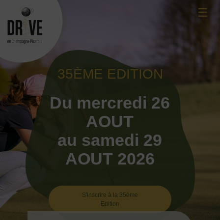
Skip
☰
to
content
35ÈME EDITION
Du mercredi 26
AOUT
au samedi 29
AOUT 2026
S'inscrire à la 35ème
Edition