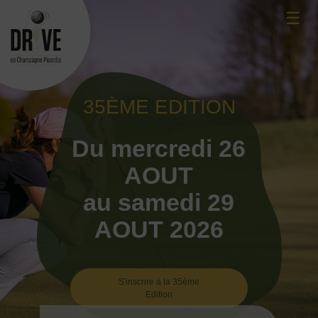
Skip
☰
to
content
35ÈME EDITION
Du mercredi 26
AOUT
au samedi 29
AOUT 2026
S'inscrire à la 35ème
Edition