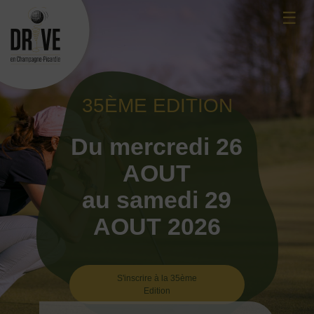
Skip
☰
to
content
35ÈME EDITION
Du mercredi 26
AOUT
au samedi 29
AOUT 2026
S'inscrire à la 35ème
Edition