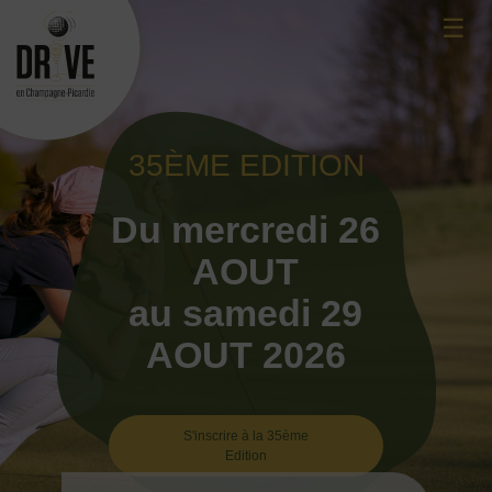
Skip
☰
to
content
35ÈME EDITION
Du mercredi 26
AOUT
au samedi 29
AOUT 2026
S'inscrire à la 35ème
Edition